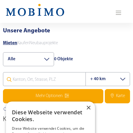
N
a
v
Unsere Angebote
i
Mieten
Kaufen
Neubauprojekte
g
0
Objekte
a
t
i
Mehr Optionen
Karte
o
×
Auswahl zurücksetzen
n
Diese Webseite verwendet
Cookies.
Keine Treffer
Diese Website verwendet Cookies, um die