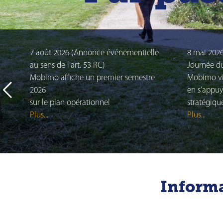
Statuts
Code de Conduite
Règlement d’organis
Code de conduite de
7 août 2026 (Annonce événementielle
8 mai 202
Obligation d'annonce
au sens de l'art. 53 RC)
Journée d
Conseil d'administra
Mobimo affiche un premier semestre
Mobimo vis
2026
Direction
en s’appuy
sur le plan opérationnel
stratégiqu
Rapport sur les risqu
Plus...
Plus...
Informa