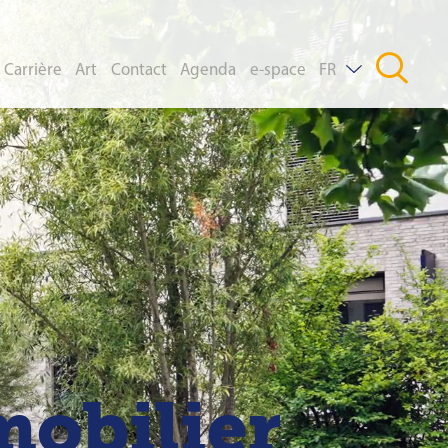
Carrière
Art
Contact
Agenda
e-space
FR
DE
EN
mobilier