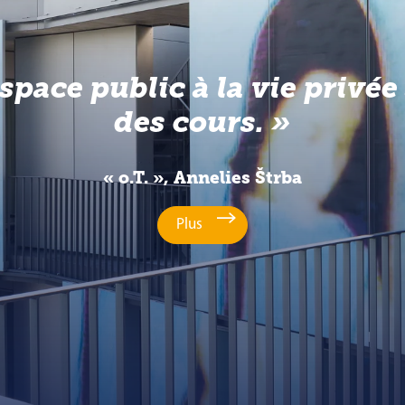
pace public à la vie privée s
des cours.
« o.T. », Annelies Štrba
Plus