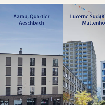
Aarau, Quartier
Lucerne Sud (Kr
Aeschbach
Mattenho
Un quartier urbain vivant
Le Mattenhof, au
et à usage mixte sur
Lucerne, est un q
l’ancienne zone
urbain bien de
industrielle de Torfeld
proposant 
Sud.
appartement
location, des sur
Plus
bureaux, des e