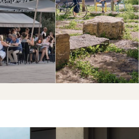
ères années, un
l’ancien site de l’usine de
rtier vivant et
Labitzke Farben AG à
attrayant.
Zurich. Les célèbres
architectes Gigon/Guyer
en sont les concepteurs.
Plus