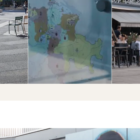
et de
derni
tuels,
qua
ôtel
press».