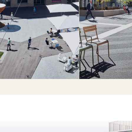
commerciaux 
restauration ac
ainsi qu’un h
«Holiday Inn Ex
Plus