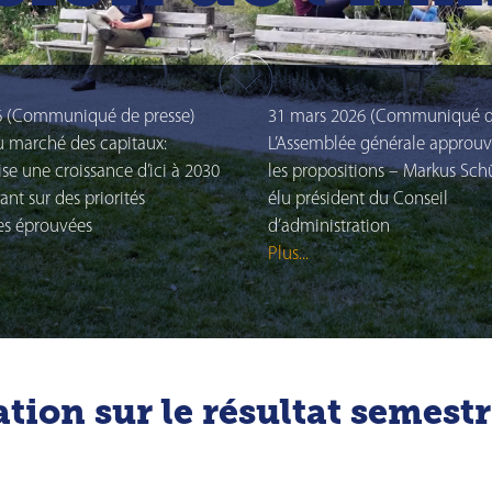
Agenda
Newsletter
Contact RI
ation
Glossaire
s fournisseurs
6 (Communiqué de presse)
31 mars 2026 (Communiqué d
Directives de placement
r les transactions
u marché des capitaux:
L’Assemblée générale approuv
tion
e une croissance d’ici à 2030
les propositions – Markus Sch
Centre de téléchargement
ant sur des priorités
élu président du Conseil
es éprouvées
d’administration
es
Plus...
tion sur le résultat semestr