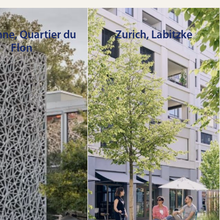
ne, Quartier du
Zurich, Labitzke
Flon
uartier du Flon
Dix bâtiments
s’étend sur
comprenant des
 m2 au cœur de la
appartements en
ville de
location, des locaux
ne. En constante
commerciaux et des
ion, il est devenu
bureaux tendance ont
cours des dix
été construits sur