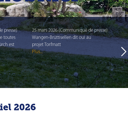
e presse)
25 mars 2026 (Communiqué de presse)
6 
e toutes
Wangen-Brüttisellen dit oui au
In
ürch est
projet Torfmatt
or
Plus...
Plu
iel 2026