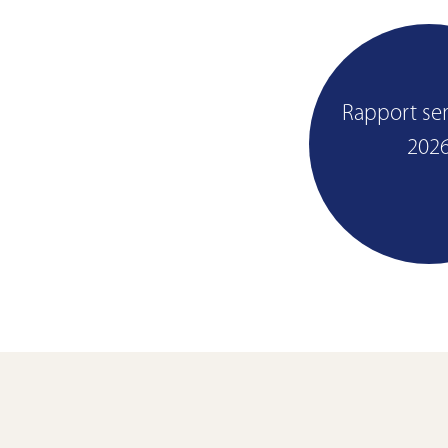
Rapport se
Pl
202