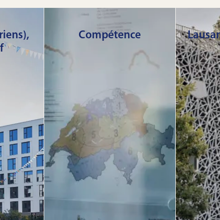
iens),
Compétence
Lausan
f
 sud de
Mobimo développe des
Le Q
uartier
quartiers contemporains
sservi
et mixtes de grande
55 000
des
qualité en termes
s en
d’urbanisme et
Lausan
faces de
d’architecture.
évolut
spaces
au 
Plus