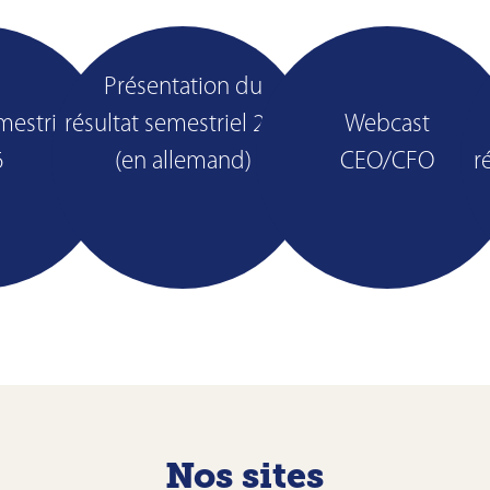
Présentation du
mestriel
résultat semestriel 2026
Webcast
us
Plus
Plus
6
(en allemand)
CEO/CFO
r
Nos sites