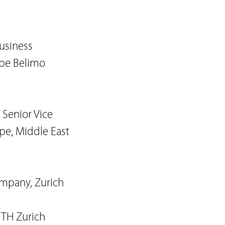
Business
upe Belimo
 Senior Vice
pe, Middle East
ompany, Zurich
ETH Zurich