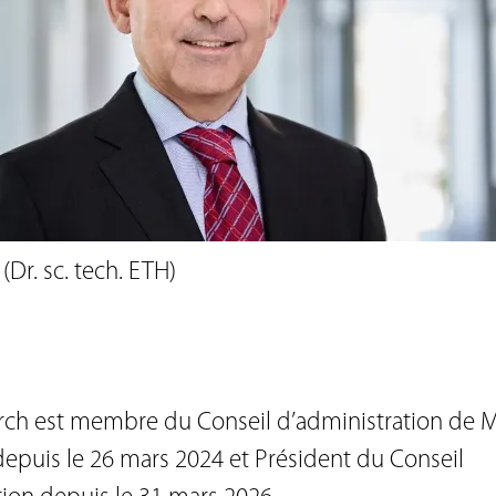
Agenda
Newsletter
Contact RI
ation
Glossaire
s fournisseurs
Directives de placement
r les transactions
tion
Centre de téléchargement
es
Dr. sc. tech. ETH)

ch est membre du Conseil d’administration de 
epuis le 26 mars 2024 et Président du Conseil 