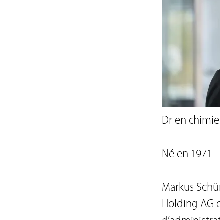
Statuts
Code de Conduite
Règlement d’organis
Code de conduite de
Obligation d'annonce
Conseil d'administra
Direction
Rapport sur les risqu
Dr en chimie (
Né en 1971

Markus Schür
Holding AG d