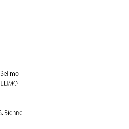
 Belimo
 BELIMO
G, Bienne