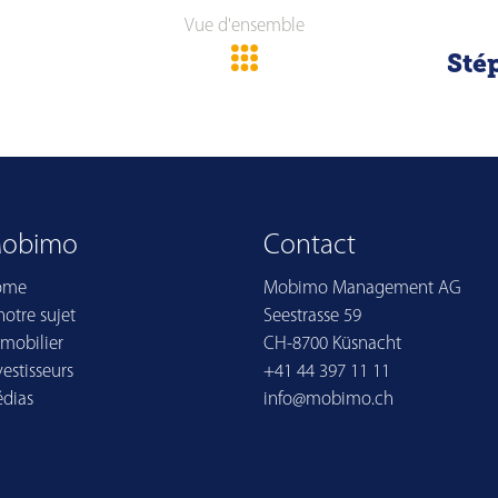
Vue d'ensemble
Sté
obimo
Contact
ome
Mobimo Management AG
notre sujet
Seestrasse 59
mobilier
CH-8700 Küsnacht
vestisseurs
+41 44 397 11 11
dias
info@mobimo.ch