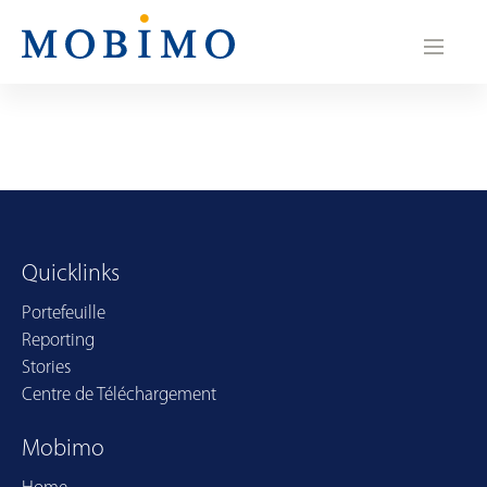
N
a
v
i
g
a
Quicklinks
t
Portefeuille
i
Reporting
o
Stories
Centre de Téléchargement
n
Mobimo