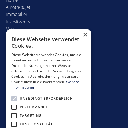
Home
A notre sujet
Immobilier
Investisseurs
Médias
×
Diese Webseite verwendet
Contact
Cookies.
Mobimo Management AG
Diese Website verwendet Cookies, um die
Benutzerfreundlichkeit zu verbessern.
Seestrasse 59
Durch die Nutzung unserer Website
CH-8700 Küsnacht
erklären Sie sich mit der Verwendung von
+41 44 397 11 11
Cookies in Übereinstimmung mit unserer
Cookie-Richtlinie einverstanden.
Weitere
info@mobimo.ch
Informationen
UNBEDINGT ERFORDERLICH
S'abonner à la newsletter
PERFORMANCE
TARGETING
FUNKTIONALITÄT