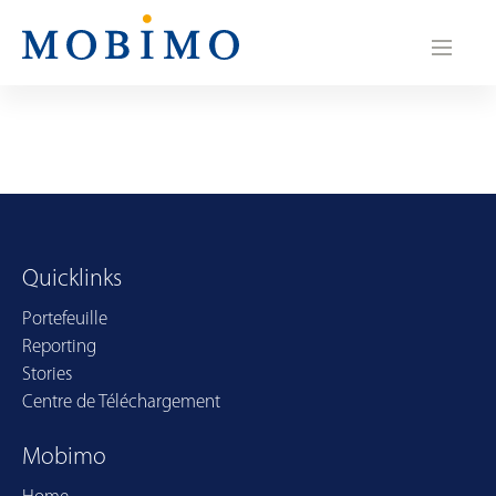
N
a
v
i
g
a
Quicklinks
t
Portefeuille
i
Reporting
o
Stories
Centre de Téléchargement
n
Mobimo