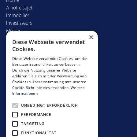
Home
A notre sujet
Immobilier
Investisseurs
Médias
×
Diese Webseite verwendet
Contact
Cookies.
Mobimo Management AG
Diese Website verwendet Cookies, um die
Benutzerfreundlichkeit zu verbessern.
Seestrasse 59
Durch die Nutzung unserer Website
CH-8700 Küsnacht
erklären Sie sich mit der Verwendung von
+41 44 397 11 11
Cookies in Übereinstimmung mit unserer
Cookie-Richtlinie einverstanden.
Weitere
info@mobimo.ch
Informationen
UNBEDINGT ERFORDERLICH
S'abonner à la newsletter
PERFORMANCE
TARGETING
FUNKTIONALITÄT