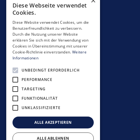
×
Diese Webseite verwendet
Contact
Cookies.
Mobimo Management AG
Diese Website verwendet Cookies, um die
Benutzerfreundlichkeit zu verbessern.
Seestrasse 59
Durch die Nutzung unserer Website
CH-8700 Küsnacht
erklären Sie sich mit der Verwendung von
+41 44 397 11 11
Cookies in Übereinstimmung mit unserer
Cookie-Richtlinie einverstanden.
Weitere
info@mobimo.ch
Informationen
UNBEDINGT ERFORDERLICH
S'abonner à la newsletter
PERFORMANCE
TARGETING
FUNKTIONALITÄT
UNKLASSIFIZIERTE
Directives de placement
Déclaration de confidentialité
ALLE AKZEPTIEREN
Clause de non-responsabilité
Mentions légales
ALLE ABLEHNEN