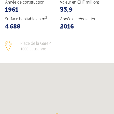
Année de construction
Valeur en CHF millions.
1961
33,9
2
Surface habitable en m
Année de rénovation
4 688
2016
Place de la Gare 4
1003
Lausanne