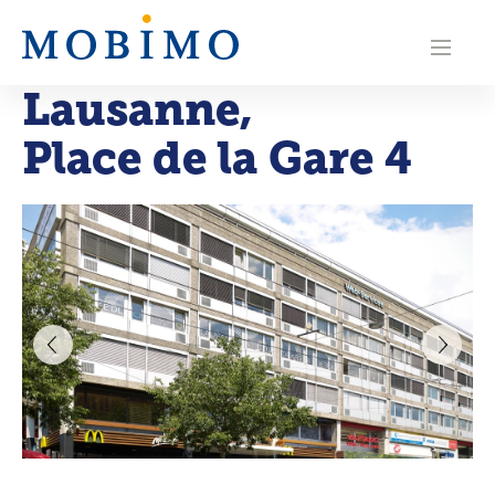
N
a
Lausanne
,
v
Place de la Gare 4
i
g
a
t
i
o
n