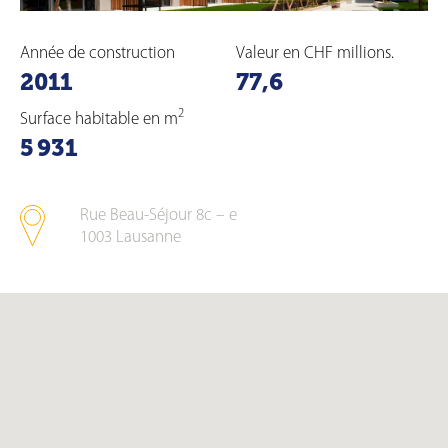
Année de construction
Valeur en CHF millions.
2011
77,6
2
Surface habitable en m
5 931
Rue Beau-Séjour 8c – e
1003
Lausanne