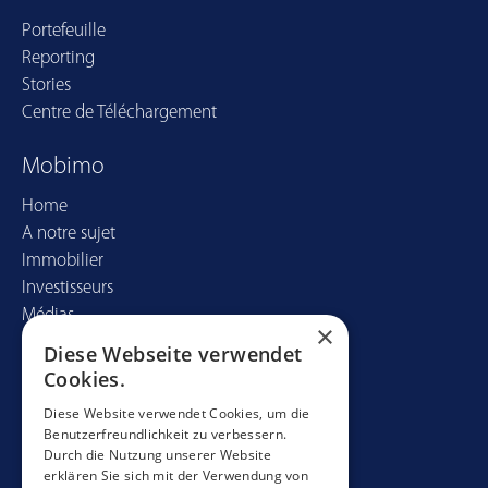
Portefeuille
Reporting
Stories
Centre de Téléchargement
Mobimo
Home
A notre sujet
Immobilier
Investisseurs
Médias
×
Diese Webseite verwendet
Contact
Cookies.
Mobimo Management AG
Diese Website verwendet Cookies, um die
Benutzerfreundlichkeit zu verbessern.
Seestrasse 59
Durch die Nutzung unserer Website
CH-8700 Küsnacht
erklären Sie sich mit der Verwendung von