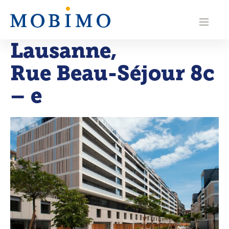
N
a
Lausanne
,
v
Rue Beau-Séjour 8c
i
g
– e
a
t
i
o
n