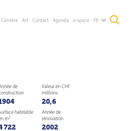
Carrière
Art
Contact
Agenda
e-space
FR
DE
EN
Année de
Valeur en CHF
construction
millions.
1904
20,6
Surface habitable
Année de
2
en m
rénovation
4 722
2002