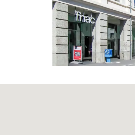
Statuts
Code de Conduite
Règlement d’organis
Code de conduite de
Obligation d'annonce
Conseil d'administra
Direction
Rapport sur les risqu