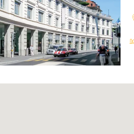
Agenda
Newsletter
Contact RI
ation
Glossaire
s fournisseurs
Directives de placement
r les transactions
tion
Centre de téléchargement
es