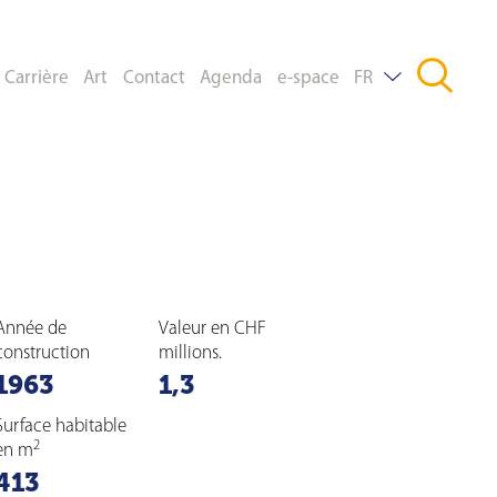
Carrière
Art
Contact
Agenda
e-space
FR
DE
EN
Année de
Valeur en CHF
construction
millions.
1963
1,3
Surface habitable
2
en m
413