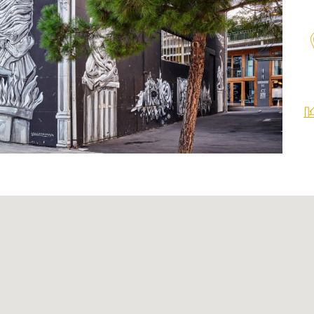
Agenda
Newsletter
Contact RI
ation
Glossaire
s fournisseurs
Directives de placement
r les transactions
tion
Centre de téléchargement
es