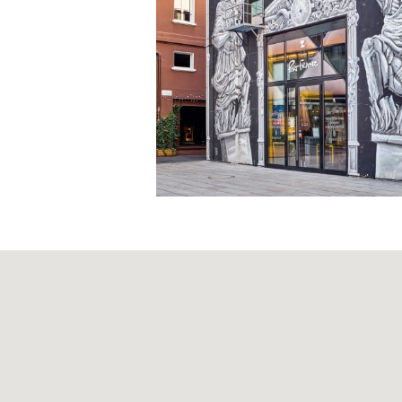
Statuts
Code de Conduite
Règlement d’organis
Code de conduite de
Obligation d'annonce
Conseil d'administra
Direction
Rapport sur les risqu