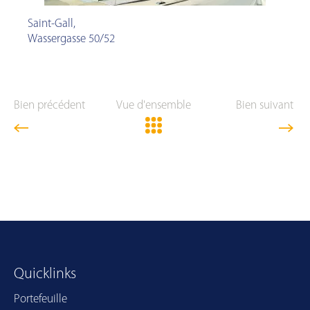
Saint-Gall
,
Wassergasse 50/52
Bien précédent
Vue d'ensemble
Bien suivant
Quicklinks
Portefeuille