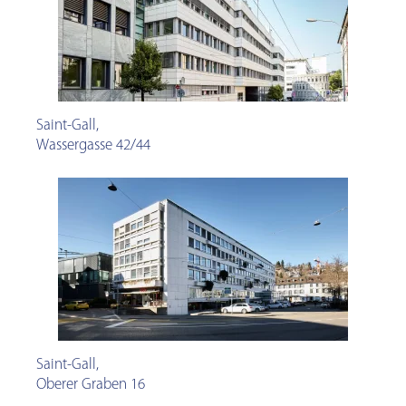
Saint-Gall
,
Wassergasse 42/44
Saint-Gall
,
Oberer Graben 16