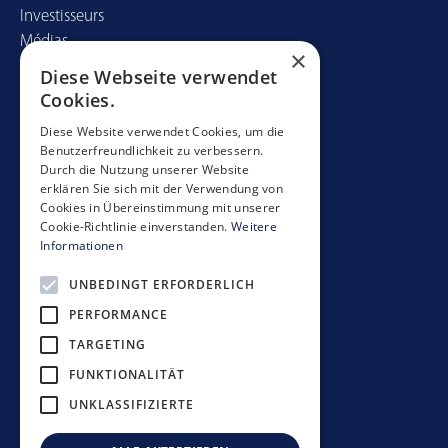
Investisseurs
Médias
×
Diese Webseite verwendet
Contact
Cookies.
Mobimo Management AG
Diese Website verwendet Cookies, um die
Benutzerfreundlichkeit zu verbessern.
Seestrasse 59
Durch die Nutzung unserer Website
CH-8700 Küsnacht
erklären Sie sich mit der Verwendung von
+41 44 397 11 11
Cookies in Übereinstimmung mit unserer
Cookie-Richtlinie einverstanden.
Weitere
info@mobimo.ch
Informationen
UNBEDINGT ERFORDERLICH
S'abonner à la newsletter
PERFORMANCE
TARGETING
FUNKTIONALITÄT
UNKLASSIFIZIERTE
Directives de placement
Déclaration de confidentialité