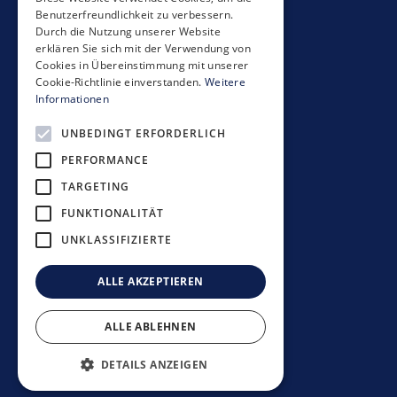
Benutzerfreundlichkeit zu verbessern.
Seestrasse 59
Durch die Nutzung unserer Website
CH-8700 Küsnacht
erklären Sie sich mit der Verwendung von
+41 44 397 11 11
Cookies in Übereinstimmung mit unserer
Cookie-Richtlinie einverstanden.
Weitere
info@mobimo.ch
Informationen
UNBEDINGT ERFORDERLICH
S'abonner à la newsletter
PERFORMANCE
TARGETING
FUNKTIONALITÄT
UNKLASSIFIZIERTE
Directives de placement
Déclaration de confidentialité
ALLE AKZEPTIEREN
Clause de non-responsabilité
Mentions légales
ALLE ABLEHNEN
©
2026
Mobimo Management AG
DETAILS ANZEIGEN