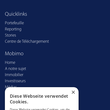
Quicklinks
Portefeuille
Reporting
Stories
Centre de Téléchargement
Mobimo
Home
A notre sujet
Immobilier
Investisseurs
Médias
×
Diese Webseite verwendet
Contact
Cookies.
Mobimo Management AG
Diese Website verwendet Cookies, um die