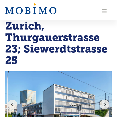
N
a
Zurich
,
v
Thurgauerstrasse
i
g
23; Siewerdtstrasse
a
25
t
i
o
n