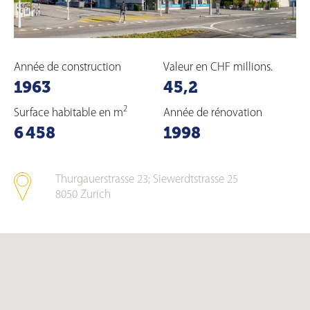
Année de construction
Valeur en CHF millions.
1963
45,2
2
Surface habitable en m
Année de rénovation
6 458
1998
Thurgauerstrasse 23; Siewerdtstrasse 25
8050
Zurich