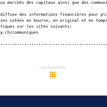
aux marchés des capitaux ainsi que des commun
 diffuse des informations financières pour pl
ises cotées en bourse, en original et en temp
atiques sur les sites suivants:
ry.ch/communiques
---------------------------------------------
Vue d'ensemble