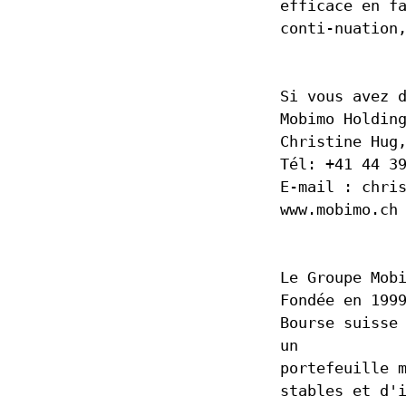
efficace en f
conti-nuation
Si vous avez 
Mobimo Holdin
Christine Hug
Tél: +41 44 3
E-mail : chri
www.mobimo.ch
Le Groupe Mob
Fondée en 199
Bourse suisse
un
portefeuille 
stables et d'