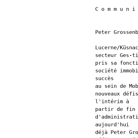
Statuts
C o m m u n i
Code de Conduite
Règlement d’organis
Code de conduite de
Peter Grossen
Obligation d'annonce
Lucerne/Küsna
Conseil d'administra
secteur Ges-t
Direction
pris sa fonct
Rapport sur les risqu
société immob
succès
au sein de Mo
nouveaux défi
l'intérim à
partir de fin
d'administrat
aujourd'hui
déjà Peter Gr