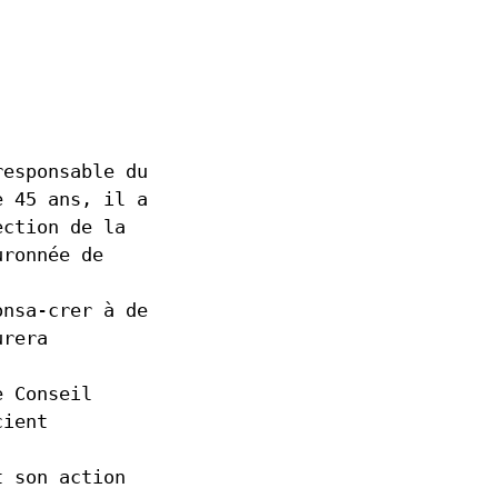
responsable du
e 45 ans, il a
ection de la
uronnée de
onsa-crer à de
urera
e Conseil
cient
t son action