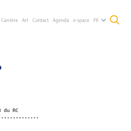
Carrière
Art
Contact
Agenda
e-space
FR
DE
EN
o
3 du RC
--------------