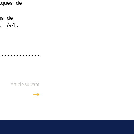
iqués de
us de
s réel.
--------------
Article suivant