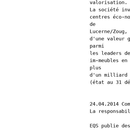
valorisation.
La société in
centres éco-n
de
Lucerne/Zoug,
d'une valeur 
parmi
les leaders d
im-meubles en
plus
d'un milliard
(état au 31 d
24.04.2014 Co
La responsabi
EQS publie de