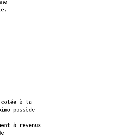
nne
le.
 cotée à la
bimo possède
ment à revenus
de