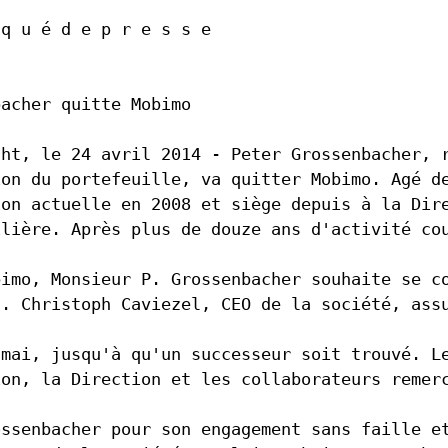
Agenda
 q u é d e p r e s s e
Newsletter
Contact RI
ation
Glossaire
s fournisseurs
bacher quitte Mobimo
Directives de placement
r les transactions
cht, le 24 avril 2014 - Peter Grossenbacher, 
tion
Centre de téléchargement
ion du portefeuille, va quitter Mobimo. Agé d
ion actuelle en 2008 et siège depuis à la Dir
es
ilière. Après plus de douze ans d'activité co
bimo, Monsieur P. Grossenbacher souhaite se c
s. Christoph Caviezel, CEO de la société, ass
 mai, jusqu'à qu'un successeur soit trouvé. L
ion, la Direction et les collaborateurs remer
ossenbacher pour son engagement sans faille e