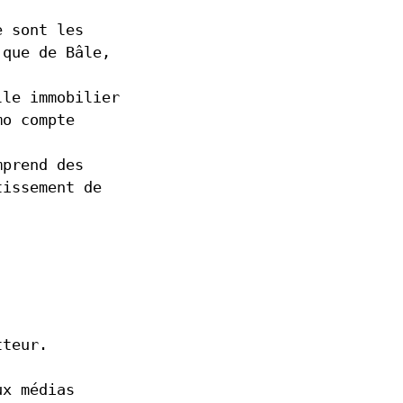
e sont les
 que de Bâle,
lle immobilier
mo compte
mprend des
tissement de
tteur.
ux médias