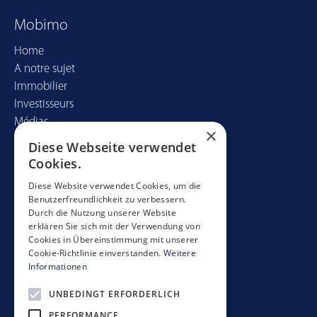
Mobimo
Home
A notre sujet
Immobilier
Investisseurs
Médias
×
Diese Webseite verwendet
Contact
Cookies.
Mobimo Management AG
Diese Website verwendet Cookies, um die
Benutzerfreundlichkeit zu verbessern.
Seestrasse 59
Durch die Nutzung unserer Website
CH-8700 Küsnacht
erklären Sie sich mit der Verwendung von
+41 44 397 11 11
Cookies in Übereinstimmung mit unserer
Cookie-Richtlinie einverstanden.
Weitere
info@mobimo.ch
Informationen
UNBEDINGT ERFORDERLICH
S'abonner à la newsletter
PERFORMANCE