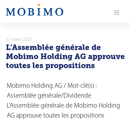
N
a
v
i
31 mars 2025
L’Assemblée générale de
g
Mobimo Holding AG approuve
a
toutes les propositions
t
i
Mobimo Holding AG / Mot-clé(s) :
Assemblée générale/Dividende
o
L’Assemblée générale de Mobimo Holding
n
AG approuve toutes les propositions