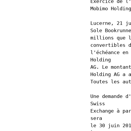
Exercice de l
Mobimo Holdin
Lucerne, 21 j
Sole Bookrunn
millions que 
convertibles 
l'échéance en
Holding
AG. Le montan
Holding AG a 
Toutes les au
Une demande d
Swiss
Exchange à pa
sera
le 30 juin 20