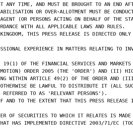
AT ANY TIME, AND MUST BE BROUGHT TO AN END AF
TABILISATION OR OVER-ALLOTMENT MUST BE CONDUC
 AGENT (OR PERSONS ACTING ON BEHALF OF THE ST
ORDANCE WITH ALL APPLICABLE LAWS AND RULES.
 KINGDOM, THIS PRESS RELEASE IS DIRECTED ONLY
ESSIONAL EXPERIENCE IN MATTERS RELATING TO IN
E 19(1) OF THE FINANCIAL SERVICES AND MARKETS
OMOTION) ORDER 2005 (THE 'ORDER') AND (II) HI
ING WITHIN ARTICLE 49(2) OF THE ORDER AND (II
 OTHERWISE BE LAWFUL TO DISTRIBUTE IT (ALL SU
G REFERRED TO AS 'RELEVANT PERSONS').
IF AND TO THE EXTENT THAT THIS PRESS RELEASE 
FER OF SECURITIES TO WHICH IT RELATES IS MADE
THAT HAS IMPLEMENTED DIRECTIVE 2003/71/EC (TO