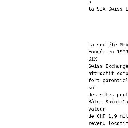
à
la SIX Swiss 
La société Mo
Fondée en 199
SIX
Swiss Exchang
attractif com
fort potentie
sur
des sites por
Bâle, Saint-G
valeur
de CHF 1,9 mi
revenu locati