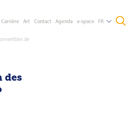
Carrière
Art
Contact
Agenda
e-space
FR
convertibles de
DE
EN
n des
o