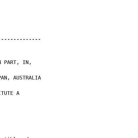
--------------
N PART, IN,
PAN, AUSTRALIA
ITUTE A