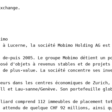
Exchange.
bimo
9 à Lucerne, la société Mobimo Holding AG est
e de-puis 2005. Le groupe Mobimo détient un p
posé d'objets à revenus stables et de projets
l de plus-value. La société concentre ses inv
teurs dans les centres économiques de Zurich,
all et Lau-sanne/Genève. Son portefeuille glo
lliard comprend 112 immeubles de placement to
f attendu de quelque CHF 92 millions, ainsi q