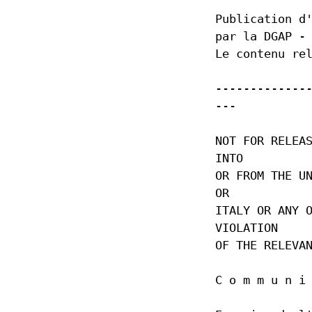
Statuts
Publication d
Code de Conduite
par la DGAP -
Règlement d’organis
Le contenu re
Code de conduite de
Obligation d'annonce
-------------
---
Conseil d'administra
Direction
NOT FOR RELEA
Rapport sur les risqu
INTO
OR FROM THE U
OR
ITALY OR ANY 
VIOLATION
OF THE RELEVA
C o m m u n i