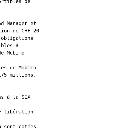
ertibles de
ad Manager et
tion de CHF 20
'obligations
ibles à
de Mobimo
les de Mobimo
175 millions.
ns à la SIX
e libération
G sont cotées