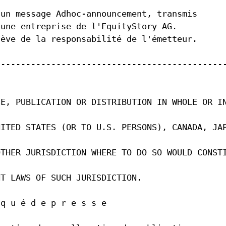
Agenda
'un message Adhoc-announcement, transmis
Newsletter
 une entreprise de l'EquityStory AG.
Contact RI
ation
lève de la responsabilité de l'émetteur.
Glossaire
s fournisseurs
Directives de placement
r les transactions
---------------------------------------------
tion
Centre de téléchargement
SE, PUBLICATION OR DISTRIBUTION IN WHOLE OR I
es
NITED STATES (OR TO U.S. PERSONS), CANADA, JA
OTHER JURISDICTION WHERE TO DO SO WOULD CONST
NT LAWS OF SUCH JURISDICTION.
 q u é d e p r e s s e