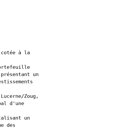
 cotée à la
ortefeuille
 présentant un
estissements
 Lucerne/Zoug,
bal d'une
talisant un
ue des