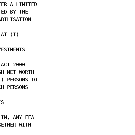
TER A LIMITED
TED BY THE
ABILISATION
 AT (I)
VESTMENTS
 ACT 2000
GH NET WORTH
I) PERSONS TO
CH PERSONS
IS
 IN, ANY EEA
GETHER WITH