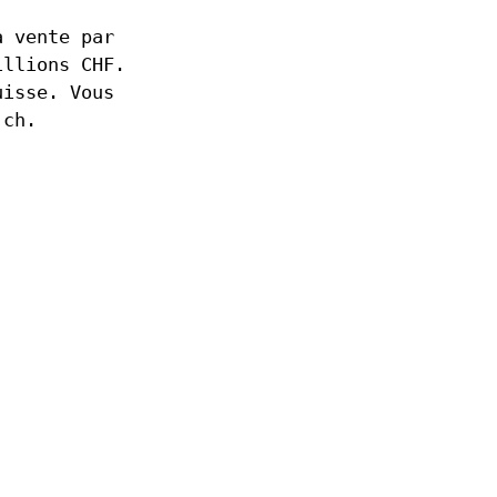
a vente par
illions CHF.
uisse. Vous
.ch.