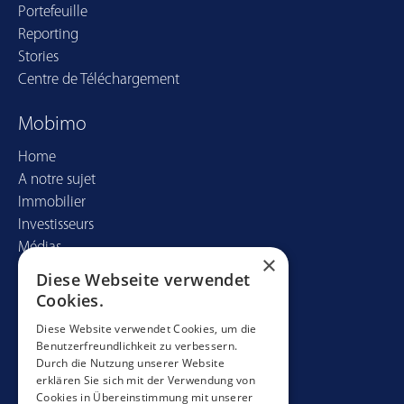
Portefeuille
Reporting
Stories
Centre de Téléchargement
Mobimo
Home
A notre sujet
Immobilier
Investisseurs
Médias
×
Diese Webseite verwendet
Contact
Cookies.
Mobimo Management AG
Diese Website verwendet Cookies, um die
Benutzerfreundlichkeit zu verbessern.
Seestrasse 59
Durch die Nutzung unserer Website
CH-8700 Küsnacht
erklären Sie sich mit der Verwendung von
+41 44 397 11 11
Cookies in Übereinstimmung mit unserer