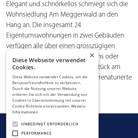
Elegant und schnörkellos schmiegt sich die
Wohnsiedlung Am Meggerwald an den
Hang an. Die insgesamt 24
Eigentumswohnungen in zwei Gebäuden
verfügen alle über einen grosszügigen
×
Aussenraum in Form eines Balkons oder
Diese Webseite verwendet
Cookies.
eines Gartens. Durch das Grundstück am
Rand der Stadt Luzern fliesst der renaturierte
Diese Website verwendet Cookies, um die
Benutzerfreundlichkeit zu verbessern.
Büttenenbach.
Durch die Nutzung unserer Website
erklären Sie sich mit der Verwendung von
Cookies in Übereinstimmung mit unserer
Cookie-Richtlinie einverstanden.
Weitere
Informationen
UNBEDINGT ERFORDERLICH
Newsletter bestellen
PERFORMANCE