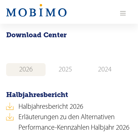
N
a
v
Download Center
i
g
a
2026
2025
2024
t
i
Halbjahresbericht
o
Halbjahresbericht 2026
n
Erläuterungen zu den Alternativen
Performance-Kennzahlen Halbjahr 2026