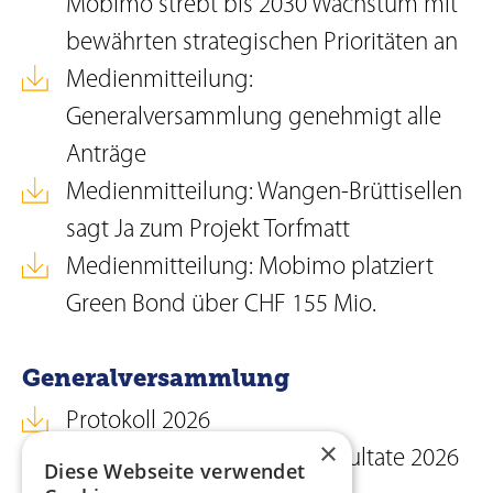
Mobimo strebt bis 2030 Wachstum mit
bewährten strategischen Prioritäten an
Medienmitteilung:
Generalversammlung genehmigt alle
Anträge
Medienmitteilung: Wangen-Brüttisellen
sagt Ja zum Projekt Torfmatt
Medienmitteilung: Mobimo platziert
Green Bond über CHF 155 Mio.
Generalversammlung
Protokoll 2026
×
Abstimmungs- und Wahlresultate 2026
Diese Webseite verwendet