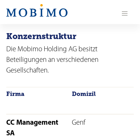
N
a
v
Konzernstruktur
i
Die Mobimo Holding AG besitzt
g
Beteiligungen an verschiedenen
a
Gesellschaften.
t
i
Firma
Domizil
o
n
CC Management
Genf
SA