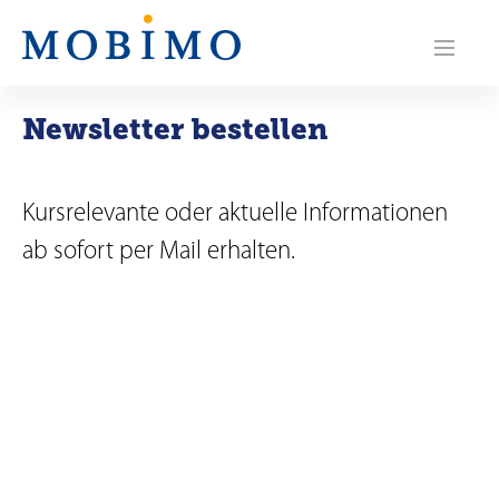
N
a
v
Newsletter bestellen
i
g
Kursrelevante oder aktuelle Informationen
a
ab sofort per Mail erhalten.
t
i
o
n