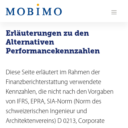
N
a
v
Erläuterungen zu den
i
Alternativen
g
Performancekennzahlen
a
t
Diese Seite erläutert im Rahmen der
Finanzberichterstattung verwendete
i
Kennzahlen, die nicht nach den Vorgaben
o
von IFRS, EPRA, SIA-Norm (Norm des
n
schweizerischen Ingenieur und
Architektenvereins) D 0213, Corporate