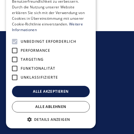
Benutzerfreundlichkeit zu verbessern.
Stand Februar 2026
Durch die Nutzung unserer Website
erklären Sie sich mit der Verwendung von
Cookies in Übereinstimmung mit unserer
Cookie-Richtlinie einverstanden.
Weitere
Informationen
UNBEDINGT ERFORDERLICH
Newsletter bestellen
PERFORMANCE
TARGETING
FUNKTIONALITÄT
UNKLASSIFIZIERTE
Anlagerichtlinien
Datenschutzerklärung
ALLE AKZEPTIEREN
Disclaimer
Impressum
ALLE ABLEHNEN
©
2026
Mobimo Management AG
DETAILS ANZEIGEN