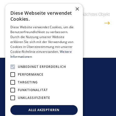
×
Diese Webseite verwendet
Vorheriges Objekt
Übersicht
Nächstes Objekt
Cookies.
Diese Website verwendet Cookies, um die
Benutzerfreundlichkeit zu verbessern.
Durch die Nutzung unserer Website
erklären Sie sich mit der Verwendung von
Cookies in Übereinstimmung mit unserer
Cookie-Richtlinie einverstanden.
Weitere
Informationen
UNBEDINGT ERFORDERLICH
Newsletter bestellen
PERFORMANCE
TARGETING
FUNKTIONALITÄT
UNKLASSIFIZIERTE
Anlagerichtlinien
Datenschutzerklärung
ALLE AKZEPTIEREN
Disclaimer