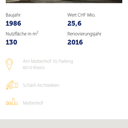
Baujahr
Wert CHF Mio.
1986
25,6
2
Nutzfläche in m
Renovierungsjahr
130
2016
Am Mattenhof 10, Parking
6010
Kriens
Schärli Architekten
Mattenhof