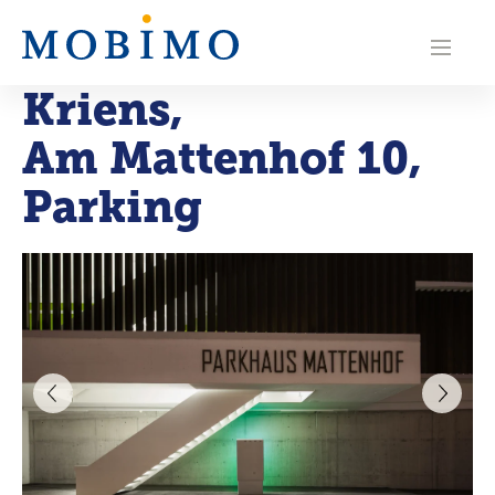
N
a
Kriens
,
v
Am Mattenhof 10,
i
g
Parking
a
t
i
o
n