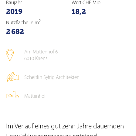
Baujahr
Wert CHF Mio.
2019
18,2
2
Nutzfläche in m
2 682
Am Mattenhof 6
6010
Kriens
Scheitlin Syfrig Architekten
Mattenhof
Im Verlauf eines gut zehn Jahre dauernden