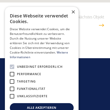
×
Diese Webseite verwendet
Vorheriges Objekt
Übersicht
Nächstes Objekt
Cookies.
Diese Website verwendet Cookies, um die
Benutzerfreundlichkeit zu verbessern.
Durch die Nutzung unserer Website
erklären Sie sich mit der Verwendung von
Cookies in Übereinstimmung mit unserer
Cookie-Richtlinie einverstanden.
Weitere
Informationen
UNBEDINGT ERFORDERLICH
Newsletter bestellen
PERFORMANCE
TARGETING
FUNKTIONALITÄT
UNKLASSIFIZIERTE
Anlagerichtlinien
Datenschutzerklärung
ALLE AKZEPTIEREN