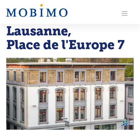
N
a
Lausanne
,
v
Place de l'Europe 7
i
g
a
t
i
o
n