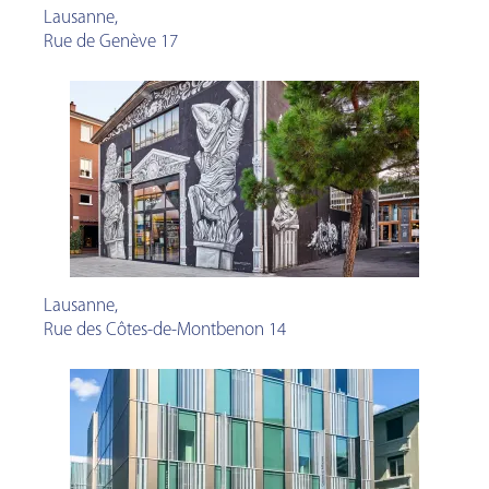
Lausanne
,
Rue de Genève 17
Lausanne
,
Rue des Côtes-de-Montbenon 14