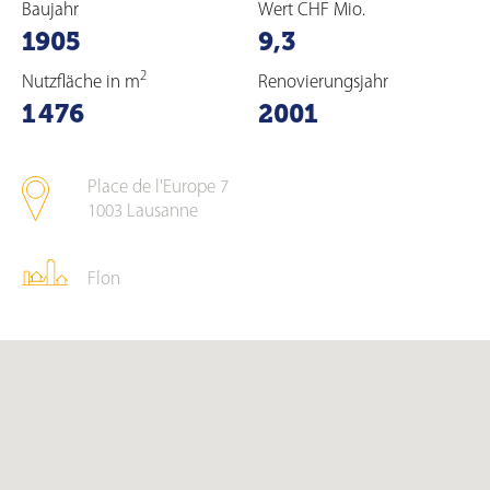
Baujahr
Wert CHF Mio.
1905
9,3
2
Nutzfläche in m
Renovierungsjahr
1 476
2001
Place de l'Europe 7
1003
Lausanne
Flon