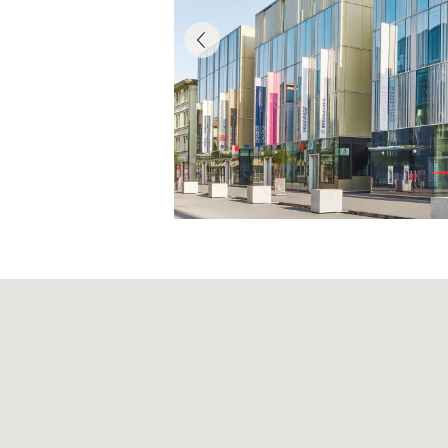
Statuten
Verhaltenskodex
Organisationsregle
Lieferantenkodex
Meldepflichten
Verwaltungsrat
Geschäftsleitung
Risikobericht