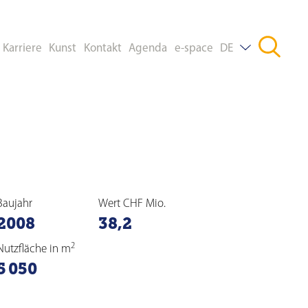
Karriere
Kunst
Kontakt
Agenda
e-space
DE
FR
EN
Baujahr
Wert CHF Mio.
2008
38,2
2
Nutzfläche in m
5 050