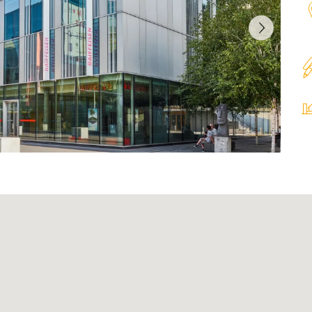
Agenda
Newsletter
IR-Kontakt
ment
Glossar
Anlagerichtlinien
Download Center