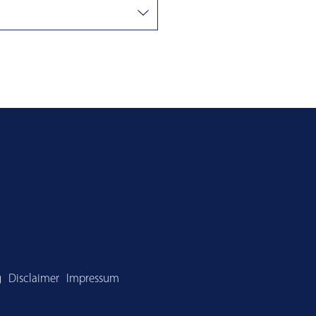
Agenda
Newsletter
IR-Kontakt
ment
Glossar
Anlagerichtlinien
Download Center
g
Disclaimer
Impressum