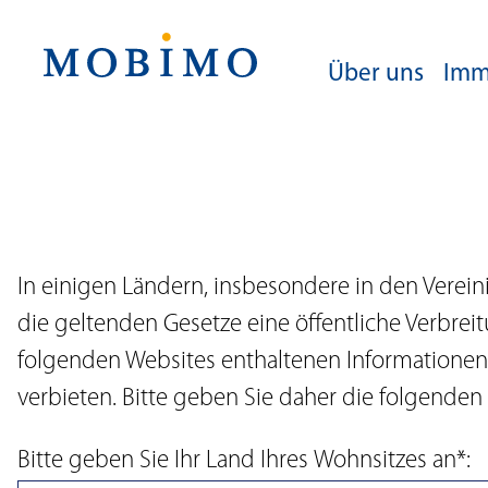
Navigation
Über uns
Imm
Über uns
Immobilien
Investoren
Medien
Unternehmenszw
Portfolio in Zahle
Aktie
Mitteilungen
Strategie
Portfolio
Obligationenanle
Medienkontakte
Nachhaltigkeit
In einigen Ländern, insbesondere in den Verein
Aktuelle Angebot
Mitteilungen
Richtlinie zur nachh
die geltenden Gesetze eine öffentliche Verbrei
Geschäftstätigkeit
Berichterstattung
folgenden Websites enthaltenen Informationen
ESG-Ratings und Aw
Analysten
Green Financing
verbieten. Bitte geben Sie daher die folgenden
Corporate Govern
Jubiläumsmagazi
Bitte geben Sie Ihr Land Ihres Wohnsitzes an*:
Generalversammlun