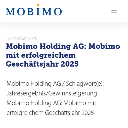
N
a
v
i
13. Februar 2026
Mobimo Holding AG: Mobimo
g
mit erfolgreichem
a
Geschäftsjahr 2025
t
i
Mobimo Holding AG / Schlagwort(e):
Jahresergebnis/Gewinnsteigerung
o
Mobimo Holding AG: Mobimo mit
n
erfolgreichem Geschäftsjahr 2025