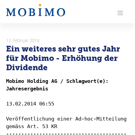
N
a
v
i
13. Februar 2014
Ein weiteres sehr gutes Jahr
g
für Mobimo - Erhöhung der
a
Dividende
t
Mobimo Holding AG / Schlagwort(e):
i
Jahresergebnis
o
13.02.2014 06:55
n
Veröffentlichung einer Ad-hoc-Mitteilung
gemäss Art. 53 KR
----------------------------------------