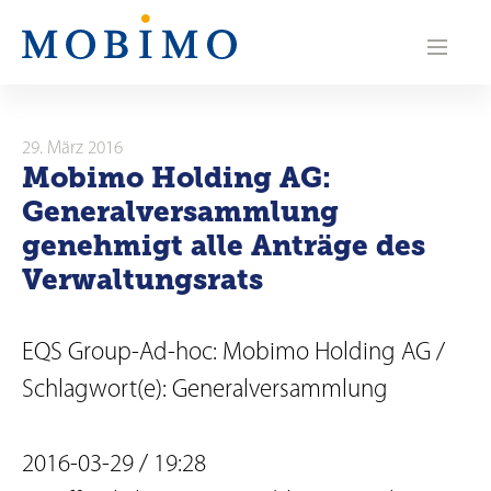
N
a
v
i
29. März 2016
Mobimo Holding AG:
g
Generalversammlung
a
genehmigt alle Anträge des
Verwaltungsrats
t
i
EQS Group-Ad-hoc: Mobimo Holding AG /
o
Schlagwort(e): Generalversammlung
n
2016-03-29 / 19:28