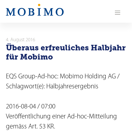
N
a
v
i
4. August 2016
Überaus erfreuliches Halbjahr
g
für Mobimo
a
t
EQS Group-Ad-hoc: Mobimo Holding AG /
i
Schlagwort(e): Halbjahresergebnis
o
2016-08-04 / 07:00
n
Veröffentlichung einer Ad-hoc-Mitteilung
gemäss Art. 53 KR.