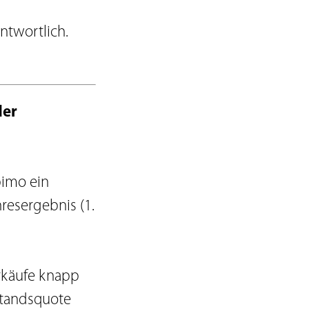
ntwortlich.
der
bimo ein
resergebnis (1.
erkäufe knapp
rstandsquote