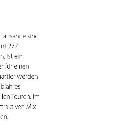
 Lausanne sind
amt 277
, ist ein
r für einen
uartier werden
lbjahres
llen Touren. Im
traktiven Mix
en.