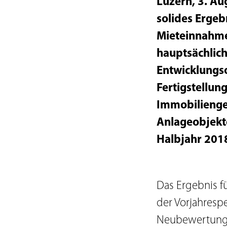
Luzern, 3. Au
solides Ergeb
Mieteinnahme
hauptsächlich
Entwicklungso
Fertigstellun
Immobilienges
Anlageobjekt
Halbjahr 201
Das Ergebnis f
der Vorjahresp
Neubewertung 