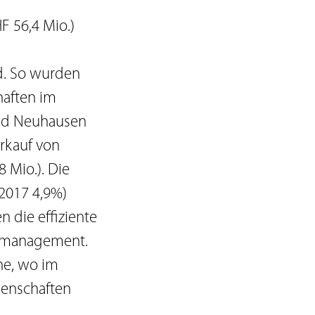
F 56,4 Mio.)
d. So wurden
haften im
und Neuhausen
erkauf von
 Mio.). Die
 2017 4,9%)
 die effiziente
iomanagement.
nne, wo im
genschaften