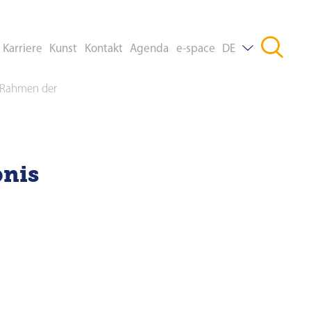
Karriere
Kunst
Kontakt
Agenda
e-space
DE
m Rahmen der
FR
EN
bnis