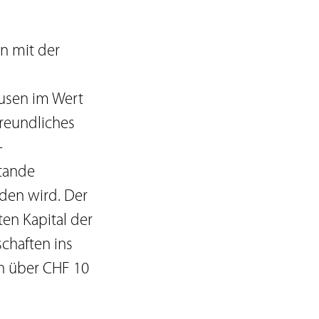
n mit der
usen im Wert
freundliches
-
stande
den wird. Der
en Kapital der
chaften ins
on über CHF 10