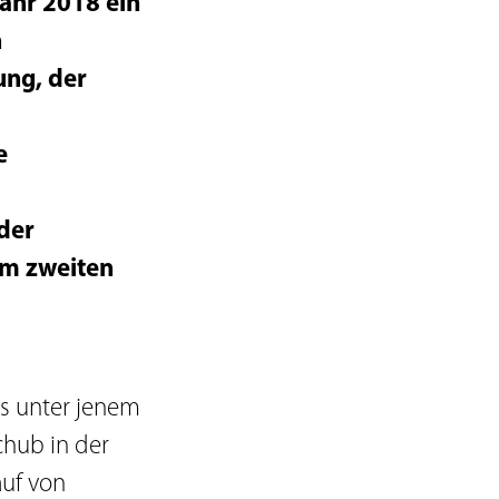
jahr 2018 ein
n
ung, der
e
der
em zweiten
ss unter jenem
chub in der
uf von