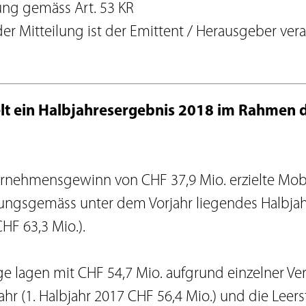
Agenda
ung gemäss Art. 53 KR
Newsletter
der Mitteilung ist der Emittent / Herausgeber vera
IR-Kontakt
ment
Glossar
Anlagerichtlinien
lt ein Halbjahresergebnis 2018 im Rahmen 
Download Center
rnehmensgewinn von CHF 37,9 Mio. erzielte Mo
tungsgemäss unter dem Vorjahr liegendes Halbjah
HF 63,3 Mio.).
äge lagen mit CHF 54,7 Mio. aufgrund einzelner V
ahr (1. Halbjahr 2017 CHF 56,4 Mio.) und die Lee