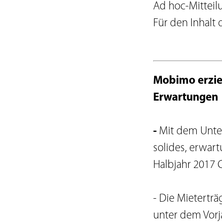
Statuten
Ad hoc-Mitteil
Verhaltenskodex
Für den Inhalt 
Organisationsregle
Lieferantenkodex
Meldepflichten
Verwaltungsrat
Mobimo erzie
Geschäftsleitung
Erwartungen
Risikobericht
-
Mit dem Unte
solides, erwar
Halbjahr 2017 C
- Die Mietertr
unter dem Vorj