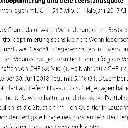
oliooptimierung und tiefe Leerstandsquote
men lagen mit CHF 54,7 Mio. (1. Halbjahr 2017 CH
r
de. Grund dafür waren Veränderungen im Bestan
rtfoliooptimierung sechs kleinere Wohnliegensc
 und zwei Geschäftsliegen-schaften in Luzern 
iesen Veräusserungen resultierte ein Erfolg aus V
aften von CHF 6,8 Mio. (1. Halbjahr 2017 CHF 17,8
e per 30. Juni 2018 liegt mit 5,1% (31. Dezember
rändert auf tiefem Niveau. Dazu beigetragen haben
ntierte Bewirtschaftung und das aktive Portfol
ulich ist die Situation im Flon-Quartier in Lausa
ch der Fertigstellung eines grossen Teils der Lie
ge erfolgreich erneuert werden konnten.