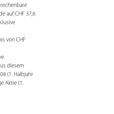
urechenbare
de auf CHF 37,6
klusive
nis von CHF
ve
 Aus diesem
4 (1. Halbjahr
e Aktie (1.