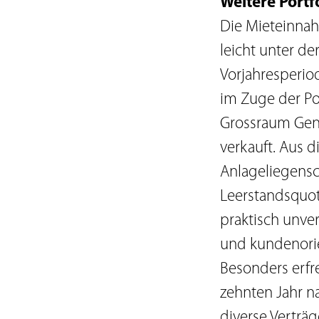
Weitere Portf
Die Mieteinnah
leicht unter de
Vorjahresperio
im Zuge der Po
Grossraum Genf
verkauft. Aus d
Anlageliegensch
Leerstandsquot
praktisch unve
und kundenorie
Besonders erfre
zehnten Jahr na
diverse Verträ