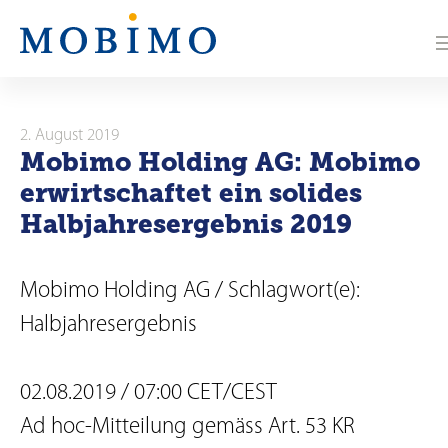
N
a
v
i
2. August 2019
Mobimo Holding AG: Mobimo
g
erwirtschaftet ein solides
a
Halbjahresergebnis 2019
t
Mobimo Holding AG / Schlagwort(e):
i
Halbjahresergebnis
o
n
02.08.2019 / 07:00 CET/CEST
Ad hoc-Mitteilung gemäss Art. 53 KR