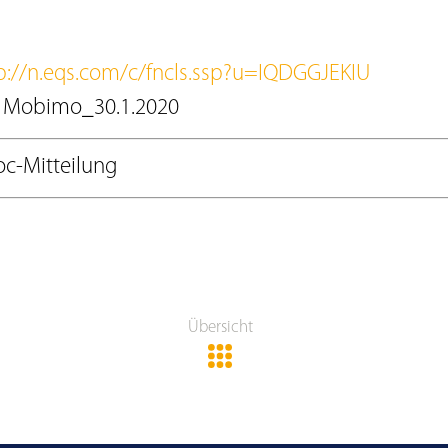
p://n.eqs.com/c/fncls.ssp?u=IQDGGJEKIU
: Mobimo_30.1.2020
c-Mitteilung
Übersicht