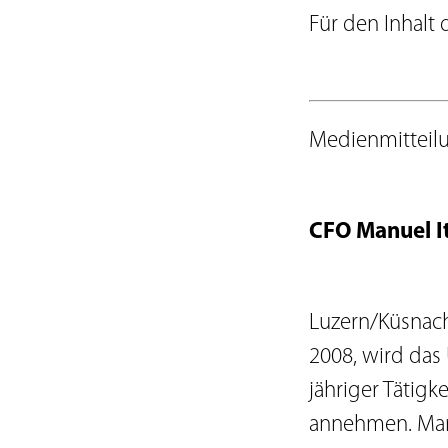
Statuten
Für den Inhalt 
Verhaltenskodex
Organisationsregle
Lieferantenkodex
Meldepflichten
Medienmitteil
Verwaltungsrat
Geschäftsleitung
Risikobericht
CFO Manuel I
Luzern/Küsnach
2008, wird das 
jähriger Tätig
annehmen. Manu