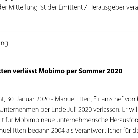
Agenda
der Mitteilung ist der Emittent / Herausgeber vera
Newsletter
IR-Kontakt
ment
Glossar
Anlagerichtlinien
ung
Download Center
tten verlässt Mobimo per Sommer 2020
t, 30. Januar 2020 - Manuel Itten, Finanzchef von
Unternehmen per Ende Juli 2020 verlassen. Er wil
keit für Mobimo neue unternehmerische Herausfo
el Itten begann 2004 als Verantwortlicher für da