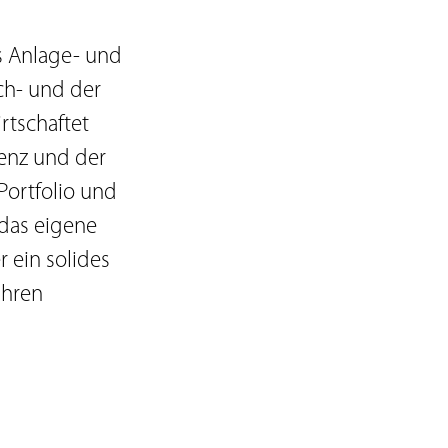
s Anlage- und
ch- und der
rtschaftet
enz und der
Portfolio und
 das eigene
 ein solides
ihren