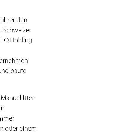
 führenden
m Schweizer
e LO Holding
nternehmen
 und baute
 Manuel Itten
in
ommer
rin oder einem