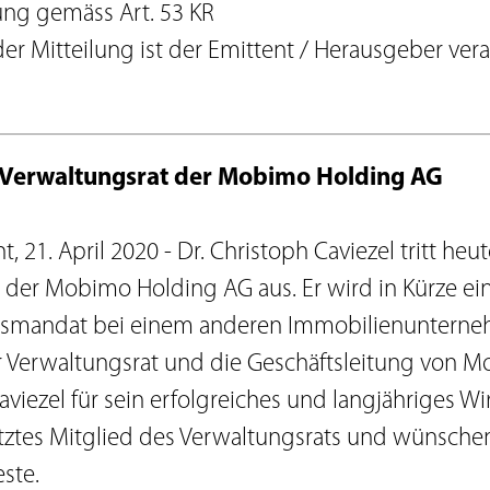
Agenda
ung gemäss Art. 53 KR
Newsletter
der Mitteilung ist der Emittent / Herausgeber vera
IR-Kontakt
ment
Glossar
Anlagerichtlinien
Verwaltungsrat der Mobimo Holding AG
Download Center
, 21. April 2020 - Dr. Christoph Caviezel tritt he
 der Mobimo Holding AG aus. Er wird in Kürze ei
tsmandat bei einem anderen Immobilienuntern
 Verwaltungsrat und die Geschäftsleitung von 
aviezel für sein erfolgreiches und langjähriges W
tztes Mitglied des Verwaltungsrats und wünschen
este.