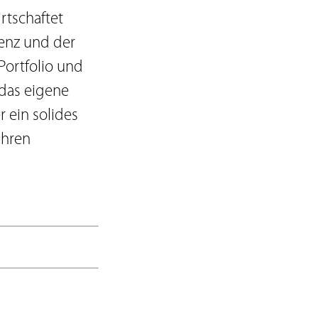
rtschaftet
enz und der
Portfolio und
 das eigene
 ein solides
ihren