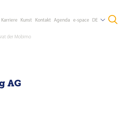
Karriere
Kunst
Kontakt
Agenda
e-space
DE
rat der Mobimo
FR
EN
ng AG