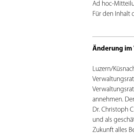
Statuten
Ad hoc-Mitteil
Verhaltenskodex
Für den Inhalt 
Organisationsregle
Lieferantenkodex
Meldepflichten
Verwaltungsrat
Änderung im 
Geschäftsleitung
Risikobericht
Luzern/Küsnacht
Verwaltungsrat
Verwaltungsra
annehmen. Der
Dr. Christoph C
und als geschä
Zukunft alles B