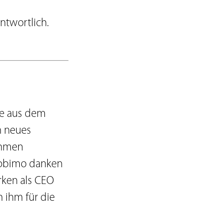
ntwortlich.
ute aus dem
n neues
ehmen
Mobimo danken
irken als CEO
 ihm für die