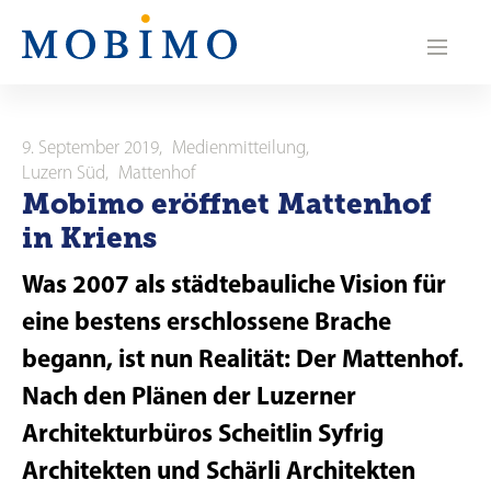
N
a
v
i
9. September 2019
,
Medienmitteilung
,
Luzern Süd
,
Mattenhof
g
Mobimo eröffnet Mattenhof
in Kriens
a
t
Was 2007 als städtebauliche Vision für
i
eine bestens erschlossene Brache
begann, ist nun Realität: Der Mattenhof.
o
Nach den Plänen der Luzerner
n
Architekturbüros Scheitlin Syfrig
Architekten und Schärli Architekten