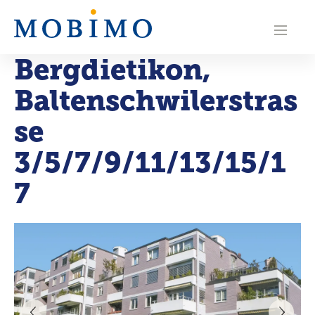
N
a
Bergdietikon
,
v
Baltenschwilerstras
i
g
se
a
3/5/7/9/11/13/15/1
t
7
i
o
n