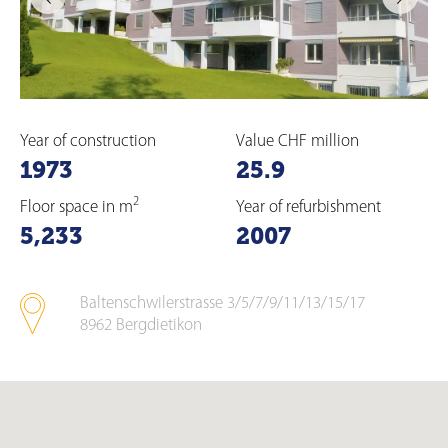
Year of construction
Value CHF million
1973
25.9
2
Floor space in m
Year of refurbishment
5,233
2007
Baltenschwilerstrasse 3/5/7/9/11/13/15/17
8962
Bergdietikon