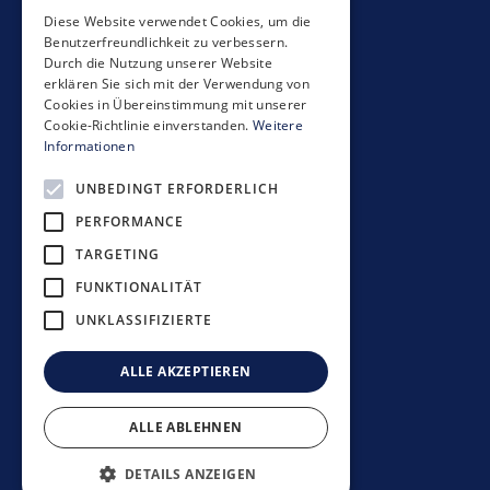
Mobimo Management AG
Diese Website verwendet Cookies, um die
Benutzerfreundlichkeit zu verbessern.
Seestrasse 59
Durch die Nutzung unserer Website
CH-8700 Küsnacht
erklären Sie sich mit der Verwendung von
+41 44 397 11 11
Cookies in Übereinstimmung mit unserer
Cookie-Richtlinie einverstanden.
Weitere
info@mobimo.ch
Informationen
UNBEDINGT ERFORDERLICH
Subscribe to our newsletter
PERFORMANCE
TARGETING
FUNKTIONALITÄT
UNKLASSIFIZIERTE
Investment guidelines
Data protection policy
ALLE AKZEPTIEREN
Disclaimer
Imprint
ALLE ABLEHNEN
©
2026
Mobimo Management AG
DETAILS ANZEIGEN