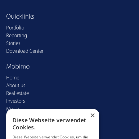
Quicklinks
Portfolio
Reporting
Stories
Download Center
Mobimo
Home
About us
Real estate
Investors
Media
×
Diese Webseite verwendet
Contact
Cookies.
Mobimo Management AG
Diese Website verwendet Cookies, um die