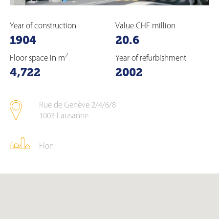
Year of construction
Value CHF million
1904
20.6
2
Floor space in m
Year of refurbishment
4,722
2002
Rue de Genève 2/4/6/8
1003
Lausanne
Flon