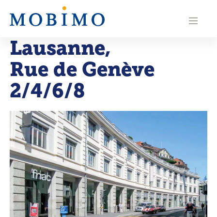
N
a
Lausanne
,
v
Rue de Genève
i
g
2/4/6/8
a
t
i
o
n