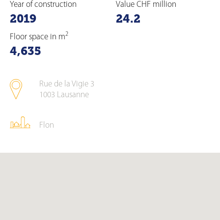
Year of construction
Value CHF million
2019
24.2
2
Floor space in m
4,635
Rue de la Vigie 3
1003
Lausanne
Flon