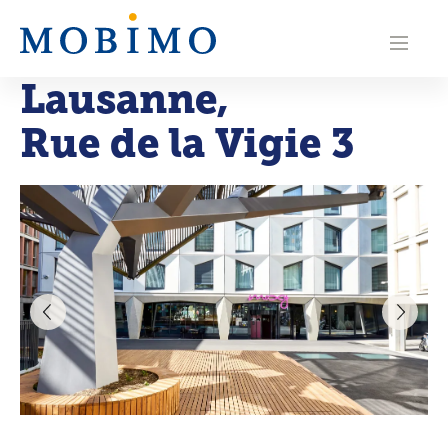
N
a
Lausanne
,
v
Rue de la Vigie 3
i
g
a
t
i
o
n