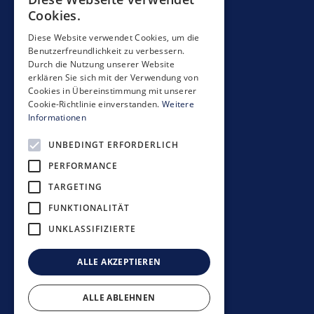
Contact
Cookies.
Mobimo Management AG
Diese Website verwendet Cookies, um die
Benutzerfreundlichkeit zu verbessern.
Seestrasse 59
Durch die Nutzung unserer Website
CH-8700 Küsnacht
erklären Sie sich mit der Verwendung von
+41 44 397 11 11
Cookies in Übereinstimmung mit unserer
Cookie-Richtlinie einverstanden.
Weitere
info@mobimo.ch
Informationen
UNBEDINGT ERFORDERLICH
Subscribe to our newsletter
PERFORMANCE
TARGETING
FUNKTIONALITÄT
UNKLASSIFIZIERTE
Investment guidelines
Data protection policy
ALLE AKZEPTIEREN
Disclaimer
Imprint
ALLE ABLEHNEN