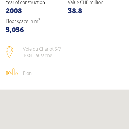
Year of construction
Value CHF million
2008
38.8
2
Floor space in m
5,056
Voie du Chariot 5/7
1003
Lausanne
Flon