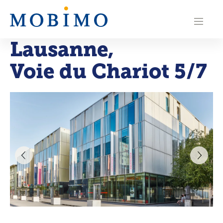
N
a
Lausanne
,
v
Voie du Chariot 5/7
i
g
a
t
i
o
n